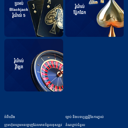
ប្រអប់
រ៉ូយ៉ាល់
Blackjack
ប្ល៊ែកជែក
រ៉ូយ៉ាល់ 5
រ៉ូយ៉ាល់
រ៉ូឡែត
អំពី​​យើង
ច្បាប់ និងបទប្បញ្ញត្តិនៃការភ្នាល់
ក្រុមហ៊ុនហ្គេមអនឡាញដែលមានទំនួលខុសត្រូវ
តំណភ្ជាប់ជំនួស