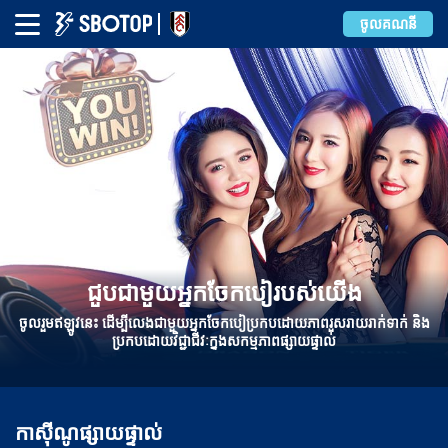
ចូលគណនី
ជួបជាមួយអ្នកចែកបៀរបស់យើង
ចូលរួមឥឡូវនេះ ដើម្បីលេងជាមួយអ្នកចែកបៀប្រកបដោយភាពរួសរាយរាក់ទាក់ និង
ប្រកបដោយវិជ្ជាជីវៈក្នុងសកម្មភាពផ្សាយផ្ទាល់
កាស៊ីណូផ្សាយផ្ទាល់