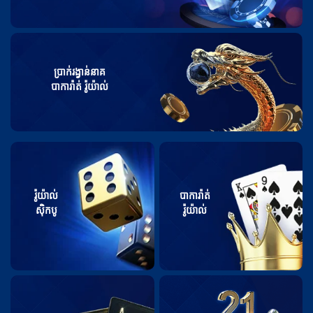
ប្រាក់រង្វាន់នាគ
បាការ៉ាត់ រ៉ូយ៉ាល់
រ៉ូយ៉ាល់
បាការ៉ាត់
ស៊ិកបូ
រ៉ូយ៉ាល់