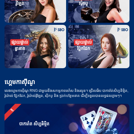
រ៉ូឡែត
ស៊ិកបូ
ផ្សាយផ្ទាល់
ផ្សាយផ្ទាល់
ខ្លានាគ
ប្ល៊ែកជែក
ហ្គេមកាស៊ីណូ
លេងហ្គេមកាស៊ីណូ RNG ជាមួយនឹងសកម្មភាពរហ័ស និងរលូន។ ជ្រើសរើស បាការ៉ាត់សិប្បនិម្មិត,
រ៉ូយ៉ាល់ ប្ល៊ែកជែក, រ៉ូយ៉ាល់រ៉ូឡែត, ស៊ិកបូ និង ប្រាក់បន្ថែមនាគ ដើម្បីទទួលបានលទ្ធផលភ្លាមៗ។
ថ្មី
បាការ៉ាត សិប្បនិម្មិត