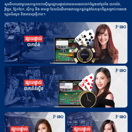
សូមរីករាយជាមួយសកម្មភាពកាស៊ីណូផ្សាយផ្ទាល់តាមពេលវេលាជាក់ស្តែងនៅទូទាំង បាការ៉ាត់,
រ៉ូឡែត, ប្ល៊ែកជែក, ស៊ិកបូ និង នាគខ្លា ដែលដំណើរការដោយអ្នកផ្គត់ផ្គង់ដែលទុកចិត្តសម្រាប់ការលេង
ហ្គេមដ៏រលូន និងមានសុវត្ថិភាព។
ផ្សាយផ្ទាល់
បាការ៉ាត់
ផ្សាយផ្ទាល់
បាការ៉ាត់ស្ពីត
ផ្សាយផ្ទាល់
ផ្សាយផ្ទាល់